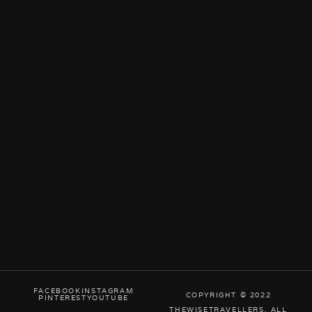
FACEBOOK
INSTAGRAM
COPYRIGHT © 2022
PINTEREST
YOUTUBE
THEWISETRAVELLERS. ALL