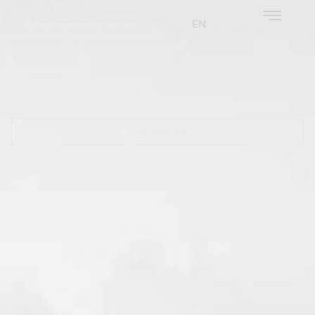
BLOG
EN
PT
Here you can see our travel guides, with all the information to plan your
trip. Use the map or the grid view to select your destination.
VIEW POSTS