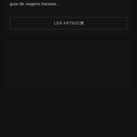
guia de viagens baratas…
LER ARTIGO
5 restaurantes éticos em Banguecoque
Seleccionámos 5 restaurantes éticos em Banguecoque