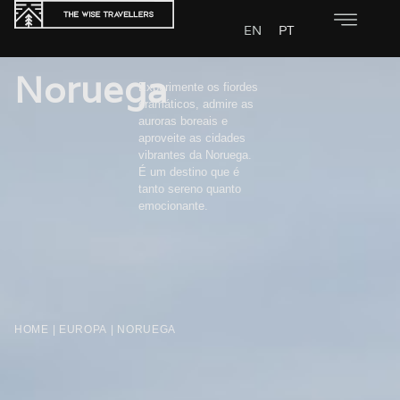
EN
PT
Noruega
Experimente os fiordes
dramáticos, admire as
auroras boreais e
aproveite as cidades
vibrantes da Noruega.
É um destino que é
tanto sereno quanto
emocionante.
HOME
|
EUROPA
|
NORUEGA