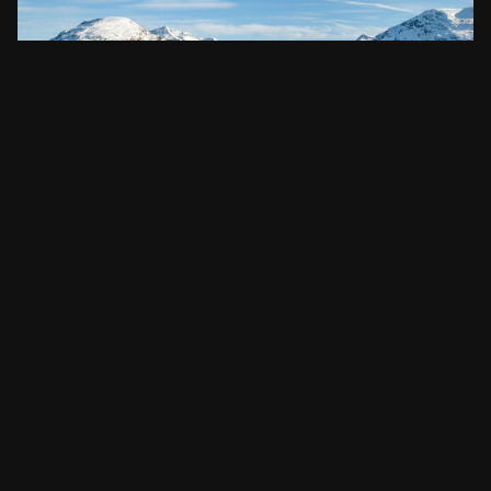
Os 8 melhores fiordes para visitar na Noruega
A comprehensive guide on the best fjords to visit in Norway.
Includes tips, recommendations,…
LER ARTIGO