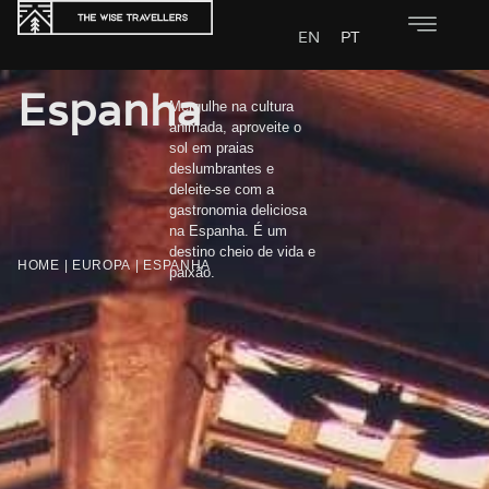
EN
PT
Espanha
Mergulhe na cultura
animada, aproveite o
sol em praias
deslumbrantes e
deleite-se com a
gastronomia deliciosa
na Espanha. É um
destino cheio de vida e
HOME
|
EUROPA
|
ESPANHA
paixão.