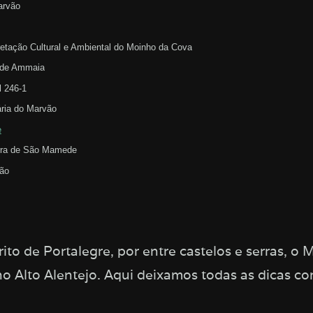
arvão
retação Cultural e Ambiental do Moinho da Cova
 de Ammaia
l 246-1
ária do Marvão
e
rra de São Mamede
ão
rito de Portalegre, por entre castelos e serras, o
o Alto Alentejo. Aqui deixamos todas as dicas com