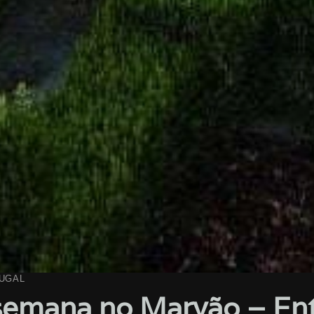
UGAL
semana no Marvão – En