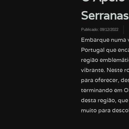
Serrana
Publicado:
09/12/2022
Embarque numa vi
Portugal que enca
região emblemátic
vibrante. Neste r
para oferecer, d
terminando em Oli
desta região, qu
muito para descob