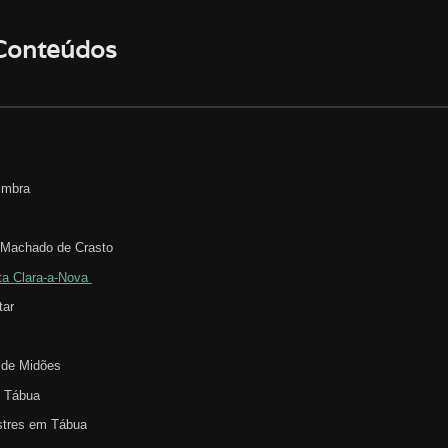
 Conteúdos
oimbra
o
 Machado de Crasto
ta Clara-a-Nova
tar
 de Midões
 Tábua
stres em Tábua