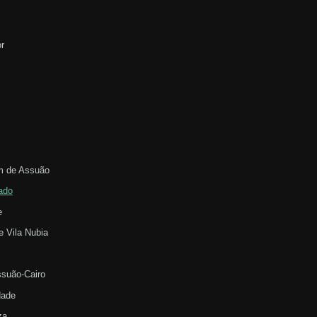
r
m de Assuão
ado
e
e Vila Nubia
suão-Cairo
dade
za