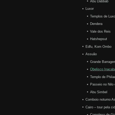
Abu Dabbab
Luxor
Templos de Luxo
Dendera
Vale dos Reis
Hatshepsut
Edfu, Kom Ombo
Assuão
Grande Barrage
Obelisco Inacab
Templo de Phila
Passeio no Nilo 
Abu Simbel
Comboio noturno As
Cairo – tour pela ci
Complexo de Gi