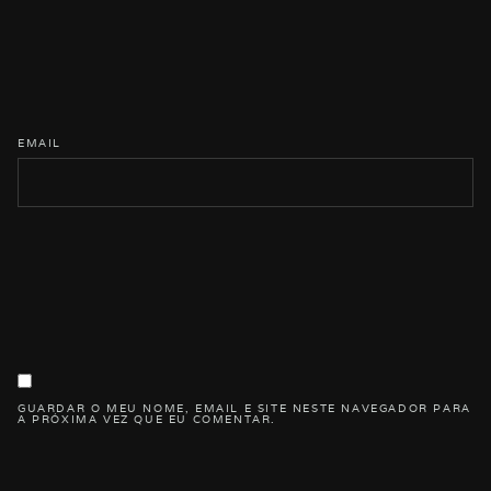
EMAIL
GUARDAR O MEU NOME, EMAIL E SITE NESTE NAVEGADOR PARA
A PRÓXIMA VEZ QUE EU COMENTAR.