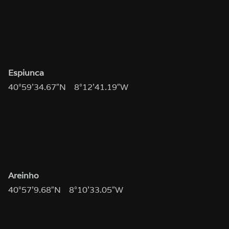
Espiunca
40°59’34.67″N 8°12’41.19″W
Areinho
40°57’9.68″N 8°10’33.05″W