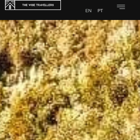
EN
PT