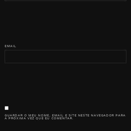
EMAIL
GUARDAR O MEU NOME, EMAIL E SITE NESTE NAVEGADOR PARA
A PRÓXIMA VEZ QUE EU COMENTAR.