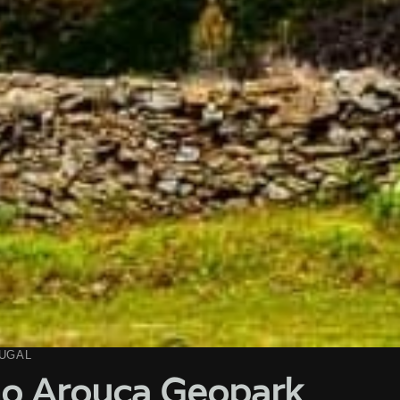
UGAL
no Arouca Geopark